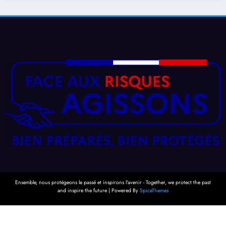
Ensemble, nous protégeons le passé et inspirons l'avenir - Together, we protect the past
and inspire the future | Powered By
SpiceThemes