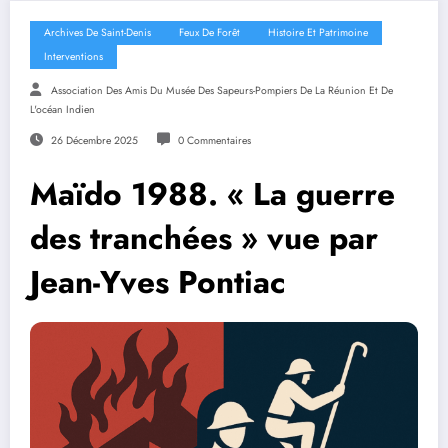
Archives De Saint-Denis
Feux De Forêt
Histoire Et Patrimoine
Interventions
Association Des Amis Du Musée Des Sapeurs-Pompiers De La Réunion Et De
L'océan Indien
26 Décembre 2025
0 Commentaires
Maïdo 1988. « La guerre
des tranchées » vue par
Jean-Yves Pontiac