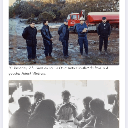
PC Tamarins, 7 h. Givre au sol : « On a surtout souffert du froid. » À
gauche, Patrick Vénérosy.