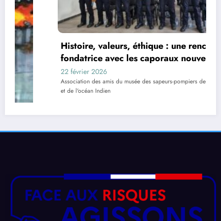
Une c
de no
Réun
22 nov
Associat
et de l'o
çois Michel, une colonne solide du
et de musée
embre 2025
ation des amis du musée des sapeurs-pompiers de La Réunion
'océan Indien