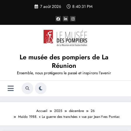
Aller
7 août 2026
8:40:34 PM
au
contenu
Le musée des pompiers de La
Réunion
Ensemble, nous protégeons le passé et inspirons l'avenir
Accueil
2025
décembre
26
Maïdo 1988. « La guerre des tranchées » vue par Jean-Yves Pontiac