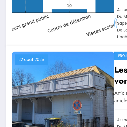
Asso
Du M
Sape
De L
L'oc
PROJ
22 août 2025
Le
von
Artic
articl
Asso
Du M