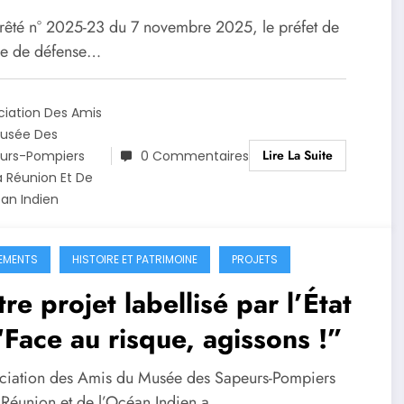
sque porté par l’AAMSPLROI
rrêté n° 2025-23 du 7 novembre 2025, le préfet de
ne de défense…
ciation Des Amis
usée Des
Lire La Suite
urs-Pompiers
0 Commentaires
a Réunion Et De
éan Indien
EMENTS
HISTOIRE ET PATRIMOINE
PROJETS
re projet labellisé par l’État
Face au risque, agissons !”
ociation des Amis du Musée des Sapeurs-Pompiers
 Réunion et de l’Océan Indien a…