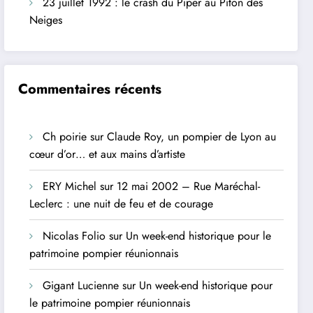
23 juillet 1992 : le crash du Piper au Piton des
Neiges
Commentaires récents
Ch poirie
sur
Claude Roy, un pompier de Lyon au
cœur d’or… et aux mains d’artiste
ERY Michel
sur
12 mai 2002 – Rue Maréchal-
Leclerc : une nuit de feu et de courage
Nicolas Folio
sur
Un week-end historique pour le
patrimoine pompier réunionnais
Gigant Lucienne
sur
Un week-end historique pour
le patrimoine pompier réunionnais