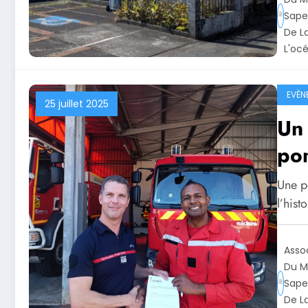
Sape
De L
L'oc
EVÈN
25 juillet 2025
Un 
pom
Une p
l’his
Asso
Du M
Sape
De L