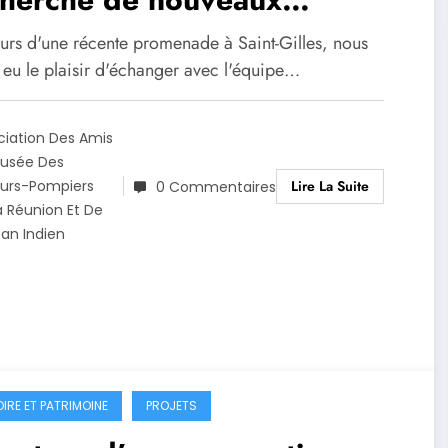
didats… et si la culture
urs d'une récente promenade à Saint-Gilles, nous
érale contribuait aussi à la
 eu le plaisir d'échanger avec l'équipe…
ture du risque ?
ciation Des Amis
usée Des
Lire La Suite
urs-Pompiers
0 Commentaires
a Réunion Et De
éan Indien
OIRE ET PATRIMOINE
PROJETS