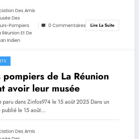
ciation Des Amis
usée Des
Lire La Suite
urs-Pompiers
0 Commentaires
a Réunion Et De
éan Indien
ETS
s pompiers de La Réunion
t avoir leur musée
le paru dans Zinfos974 le 15 août 2025 Dans un
e publié le 15 août…
ciation Des Amis
usée Des