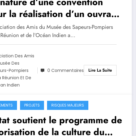
nature d’une convention
r la réalisation d’un ouvrage
créole consacré aux
ociation des Amis du Musée des Sapeurs-Pompiers
cdotes des sapeurs-
 Réunion et de l’Océan Indien a…
mpiers de La Réunion
ciation Des Amis
usée Des
Lire La Suite
urs-Pompiers
0 Commentaires
a Réunion Et De
éan Indien
EMENTS
PROJETS
RISQUES MAJEURS
tat soutient le programme de
orisation de la culture du