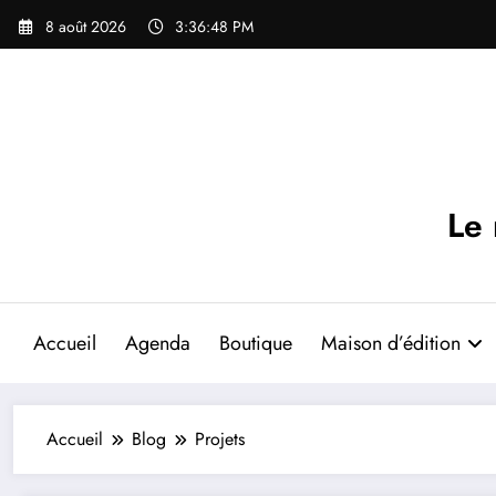
Aller
8 août 2026
3:36:50 PM
au
contenu
Le
Accueil
Agenda
Boutique
Maison d’édition
Accueil
Blog
Projets