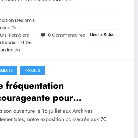
ciation Des Amis
usée Des
Lire La Suite
urs-Pompiers
0 Commentaires
a Réunion Et De
éan Indien
EMENTS
PROJETS
 fréquentation
courageante pour
xposition des 70 ans du SDIS
 son ouverture le 16 juillet aux Archives
tementales, notre exposition consacrée aux 70