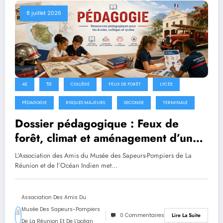
8 juillet 2026
4E
5E
COLLÈGE
FEUX DE FORÊT
LYCÉE
PÉDAGOGIE
RISQUES MAJEURS
SECONDE
TERMINALE
Dossier pédagogique : Feux de
forêt, climat et aménagement d’un
territoire ultramarin
L’Association des Amis du Musée des Sapeurs-Pompiers de La
Réunion et de l’Océan Indien met…
Association Des Amis Du
Musée Des Sapeurs-Pompiers
0 Commentaires
Lire La Suite
De La Réunion Et De L'océan